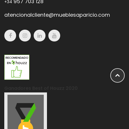
957 703 128
+34
atencionalcliente@mueblesaparicio.com
Ganadores Best of Houzz 2020