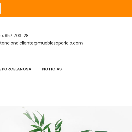
957 703 128
34
tencionalcliente@mueblesaparicio.com
DE PORCELANOSA
NOTICIAS
S
APARICIO DESCANSO