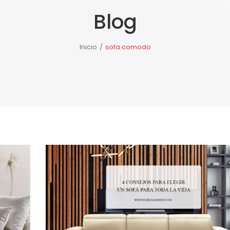
Blog
TE DE PORCELANOSA
NOTICIAS
NUESTRAS TIENDAS
Inicio
/
sofa comodo