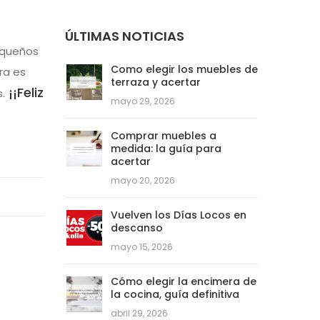
ÚLTIMAS NOTICIAS
equeños
Como elegir los muebles de
ra es
terraza y acertar
¡¡Feliz
.
mayo 29, 2026
Comprar muebles a
medida: la guía para
acertar
mayo 20, 2026
Vuelven los Días Locos en
descanso
mayo 15, 2026
Cómo elegir la encimera de
la cocina, guía definitiva
abril 29, 2026