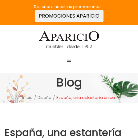
Descubre nuestras promociones
PROMOCIONES APARICIO
Blog
Inicio
/
Diseño
/
España, una estantería única.
España, una estantería