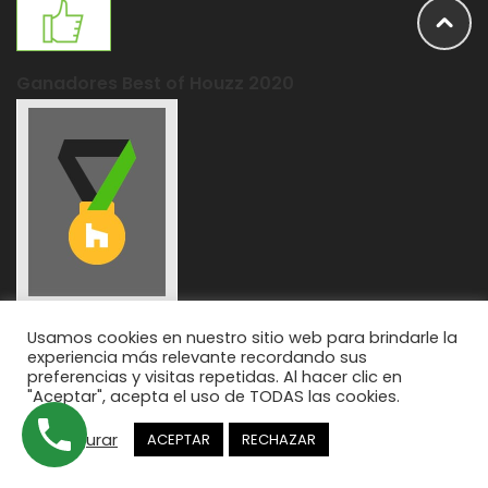
Ganadores Best of Houzz 2020
Usamos cookies en nuestro sitio web para brindarle la
experiencia más relevante recordando sus
preferencias y visitas repetidas. Al hacer clic en
"Aceptar", acepta el uso de TODAS las cookies.
Aviso legal
|
Política de Privacidad
|
Política de Cookies
|
Formas
de Pago
Configurar
ACEPTAR
RECHAZAR
© 2021 Muebles Aparicio. Desarrollada por
Imagen Núcleo