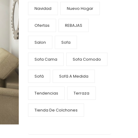
Navidad
Nuevo Hogar
Ofertas
REBAJAS
Salon
Sofa
Sofa Cama
Sofa Comodo
Sofá
Sofá A Medida
Tendencias
Terraza
Tienda De Colchones