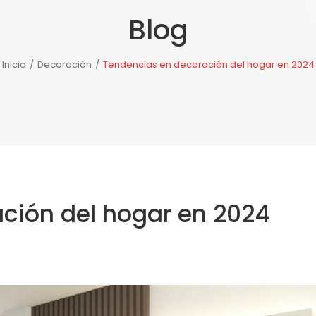
Blog
TE DE PORCELANOSA
NOTICIAS
NUESTRAS TIENDAS
Inicio
/
Decoración
/
Tendencias en decoración del hogar en 2024
ción del hogar en 2024