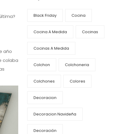
Black Friday
Cocina
 última?
Cocina A Medida
Cocinas
Cocinas A Medida
te año
e colaba
Colchon
Colchoneria
as
Colchones
Colores
Decoracion
Decoracion Navideña
Decoración