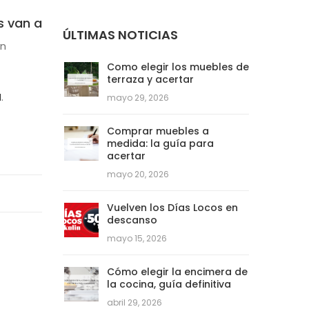
s van a
ÚLTIMAS NOTICIAS
en
Como elegir los muebles de
terraza y acertar
a
.
mayo 29, 2026
Comprar muebles a
medida: la guía para
acertar
mayo 20, 2026
Vuelven los Días Locos en
descanso
mayo 15, 2026
Cómo elegir la encimera de
la cocina, guía definitiva
abril 29, 2026