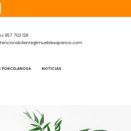
957 703 128
34
tencionalcliente@mueblesaparicio.com
DE PORCELANOSA
NOTICIAS
S
APARICIO DESCANSO