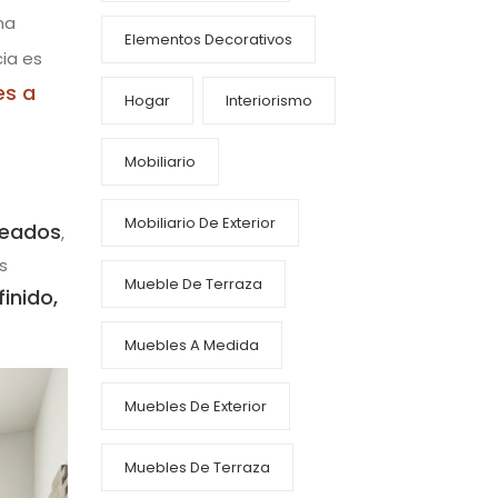
na
Elementos Decorativos
ia es
es a
Hogar
Interiorismo
Mobiliario
Mobiliario De Exterior
deados
,
s
Mueble De Terraza
inido,
Muebles A Medida
Muebles De Exterior
Muebles De Terraza