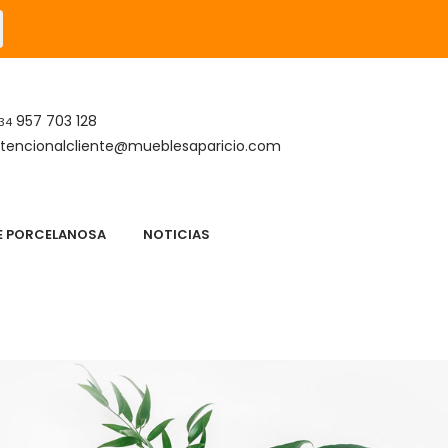
957 703 128
34
tencionalcliente@mueblesaparicio.com
DE PORCELANOSA
NOTICIAS
S
APARICIO DESCANSO