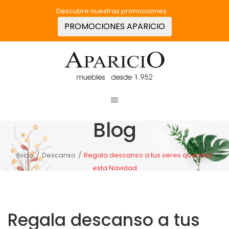
Descubre nuestras promociones
PROMOCIONES APARICIO
Blog
Inicio
/
Descanso
/
Regala descanso a tus seres queridos
esta Navidad
Regala descanso a tus