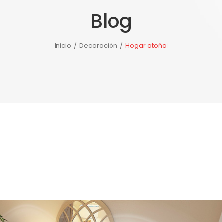
Blog
TE DE PORCELANOSA
NOTICIAS
NUESTRAS TIENDAS
Inicio
/
Decoración
/
Hogar otoñal