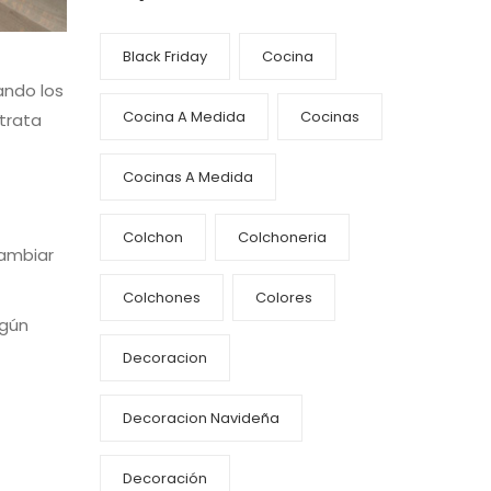
Black Friday
Cocina
ando los
Cocina A Medida
Cocinas
 trata
Cocinas A Medida
Colchon
Colchoneria
cambiar
s
Colchones
Colores
lgún
Decoracion
Decoracion Navideña
Decoración