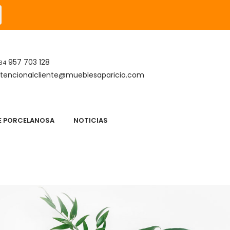
957 703 128
34
tencionalcliente@mueblesaparicio.com
DE PORCELANOSA
NOTICIAS
S
APARICIO DESCANSO