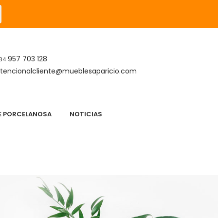
957 703 128
34
tencionalcliente@mueblesaparicio.com
DE PORCELANOSA
NOTICIAS
S
APARICIO DESCANSO