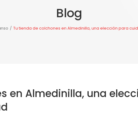
Blog
TE DE PORCELANOSA
NOTICIAS
NUESTRAS TIENDAS
anso
/
Tu tienda de colchones en Almedinilla, una elección para cuid
s en Almedinilla, una elecc
ud