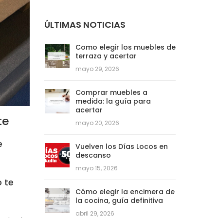
ÚLTIMAS NOTICIAS
Como elegir los muebles de
terraza y acertar
mayo 29, 2026
Comprar muebles a
medida: la guía para
acertar
te
mayo 20, 2026
e
Vuelven los Días Locos en
descanso
mayo 15, 2026
 te
Cómo elegir la encimera de
la cocina, guía definitiva
abril 29, 2026