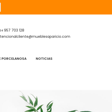
957 703 128
34
tencionalcliente@mueblesaparicio.com
DE PORCELANOSA
NOTICIAS
S
APARICIO DESCANSO