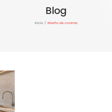
Blog
TE DE PORCELANOSA
NOTICIAS
NUESTRAS TIENDAS
Inicio
/
diseño de cocinas