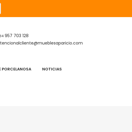
957 703 128
34
tencionalcliente@mueblesaparicio.com
DE PORCELANOSA
NOTICIAS
S
APARICIO DESCANSO