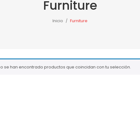
Furniture
TE DE PORCELANOSA
NOTICIAS
NUESTRAS TIENDAS
Inicio
/
Furniture
o se han encontrado productos que coincidan con tu selección.